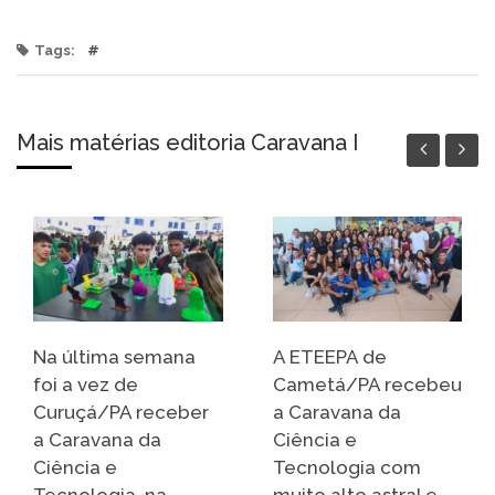
Tags:
#
Mais matérias editoria Caravana I
Na última semana
A ETEEPA de
foi a vez de
Cametá/PA recebeu
Curuçá/PA receber
a Caravana da
a Caravana da
Ciência e
Ciência e
Tecnologia com
Tecnologia, na
muito alto astral e