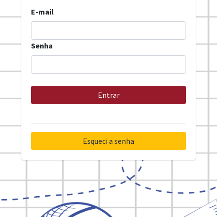
E-mail
Senha
Entrar
Esqueci a senha