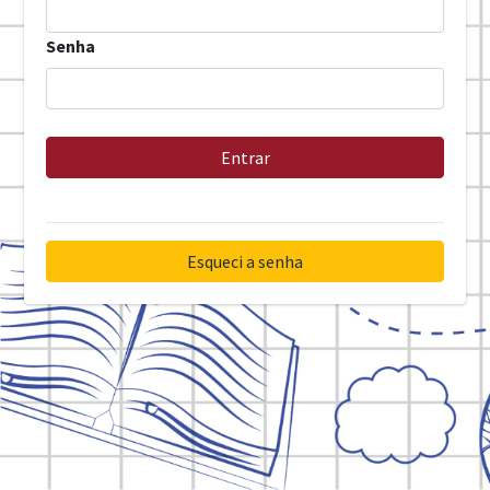
Senha
Entrar
Esqueci a senha