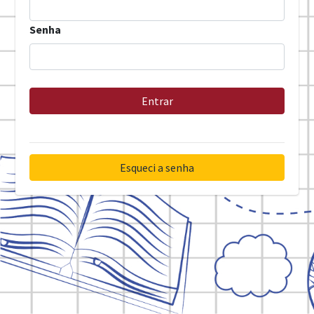
Senha
Entrar
Esqueci a senha